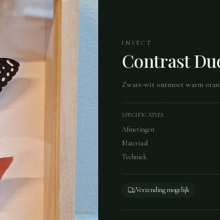
INSECT
Contrast Du
Zwart-wit ontmoet warm oranj
SPECIFICATIES
Afmetingen
Materiaal
Techniek
Verzending mogelijk