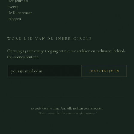
Het Journaal
Events
De Kunstenaar
Inloggen
WORD LID VAN DE INNER CIRCLE
Ontvang 24 uur vroege toegang tot nieuwe stukken en exclusieve behind-
the-scenes content.
INSCHRIJVEN
©
2026
Floortje Luna Art. Alle rechten voorbehouden.
"Waar natuur het bovennatuurlijke ontmoet"