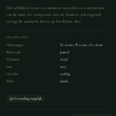
Het schilderij toont een moment van stilte en concentratie
van de muis. De compositie met de donkere achtergrond
vestigt de aandacht direct op het kleine dier.
SPECIFICATIES
Afmetingen
H: 20 cm × B: 13 cm × D: 0.8 cm
Materiaal
paneel
Techniek
Acryl
Jaar
2023
Gewicht
0.08
kg
Editie
uniek
Verzending mogelijk