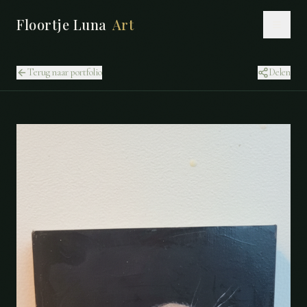
Floortje Luna
Art
Terug naar portfolio
Delen