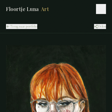
Floortje Luna
Art
Terug naar portfolio
Delen