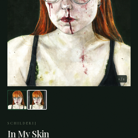
1
/
2
SCHILDERIJ
In My Skin