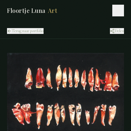
Floortje Luna
Art
Terug naar portfolio
Delen