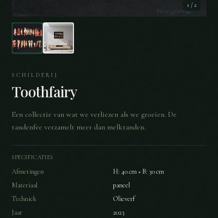
1
/
2
SCHILDERIJ
Toothfairy
Een collectie van wat we verliezen als we groeien. De
tandenfee verzamelt meer dan melktanden.
SPECIFICATIES
Afmetingen
H: 40 cm × B: 30 cm
Materiaal
paneel
Techniek
Olieverf
Jaar
2023