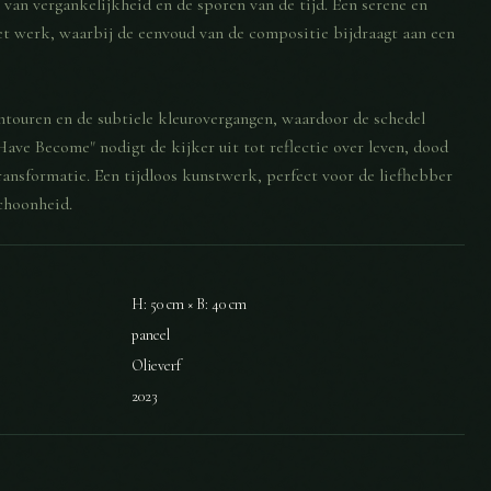
 van vergankelijkheid en de sporen van de tijd. Een serene en
et werk, waarbij de eenvoud van de compositie bijdraagt aan een
ntouren en de subtiele kleurovergangen, waardoor de schedel
Have Become" nodigt de kijker uit tot reflectie over leven, dood
ransformatie. Een tijdloos kunstwerk, perfect voor de liefhebber
choonheid.
H: 50 cm × B: 40 cm
paneel
Olieverf
2023