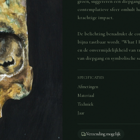
groen, suggereren een diepgang
contemplatieve sfeer omhult h
krachtige impact.
De belichting benadrukt de co
bijna tastbaar wordt. "What I 
en de onvermijdelijkheid van t
van diepgang en symbolische s
SPECIFICATIES
Afmetingen
Materiaal
Techniek
Jaar
Verzending mogelijk