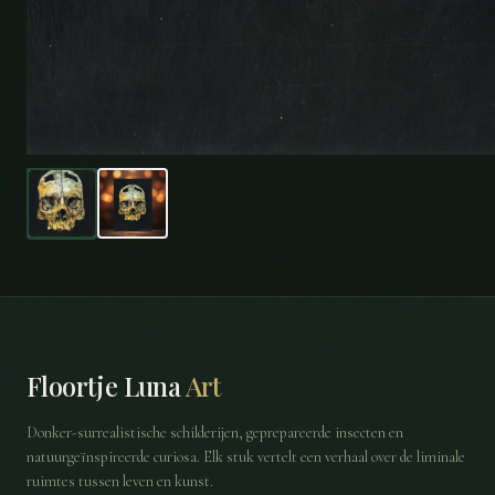
Floortje Luna
Art
Donker-surrealistische schilderijen, geprepareerde insecten en
natuurgeïnspireerde curiosa. Elk stuk vertelt een verhaal over de liminale
ruimtes tussen leven en kunst.