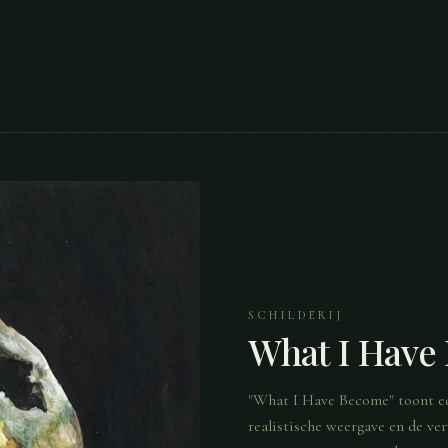
SCHILDERIJ
What I Have
"What I Have Become" toont een
realistische weergave en de ve