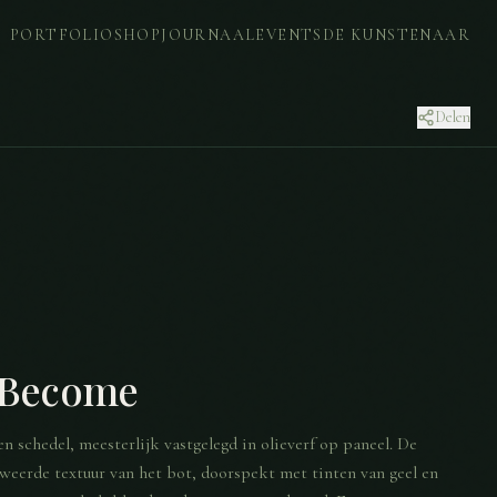
PORTFOLIO
SHOP
JOURNAAL
EVENTS
DE KUNSTENAAR
Delen
 Become
 schedel, meesterlijk vastgelegd in olieverf op paneel. De
rweerde textuur van het bot, doorspekt met tinten van geel en